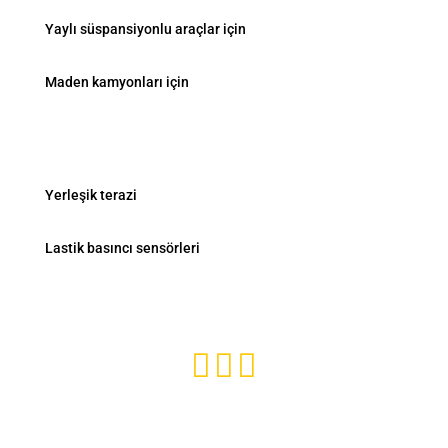
Yaylı süspansiyonlu araçlar için
Maden kamyonları için
Ürünler
Yerleşik terazi
Lastik basıncı sensörleri
Abone ol ve güncelde kal


