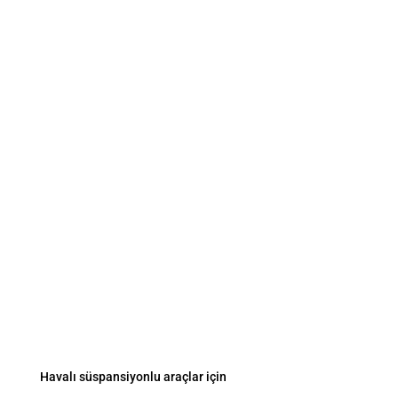
İletişim
sales@vesasystem.ru
Fevziçakmak Mah. Ayyıldız Cad. / Konya / Türkiye
Yerleşik sistemler
Havalı süspansiyonlu araçlar için