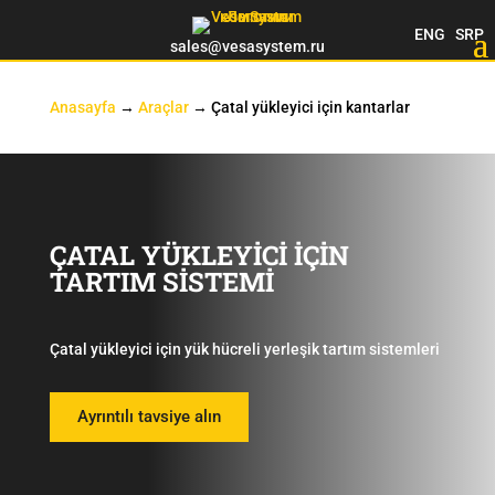
ENG
SRP
sales@vesasystem.ru
Anasayfa
→
Araçlar
→
Çatal yükleyici için kantarlar
ÇATAL YÜKLEYİCİ İÇİN
TARTIM SİSTEMİ
Çatal yükleyici için yük hücreli yerleşik tartım sistemleri
Ayrıntılı tavsiye alın