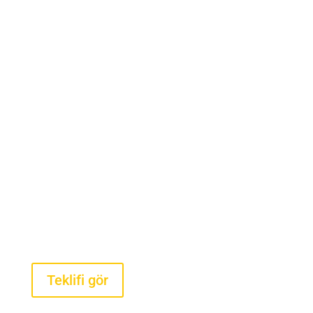
YERLEŞIK ÖLÇEKLER
LASTIK BASINCI SENSÖRLERİ
Ön yükleyiciler için yerleşik
teraziler
$2100 +KDV 'den başlayan
Teklifi gör
Lastik basıncı ve sıcaklık