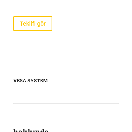
sensörleri
$290 +KDV 'den başlayan
Teklifi gör
VESA SYSTEM
hakkında