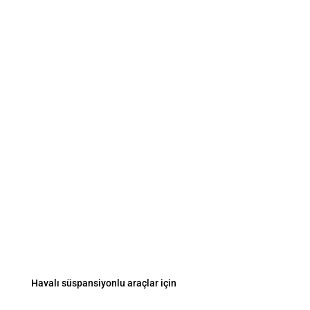
VESA SISTEM
İletişim
sales@vesasystem.ru
Fevziçakmak Mah. Ayyıldız Cad. / Konya /
Türkiye
Yerleşik sistemler
Havalı süspansiyonlu araçlar için