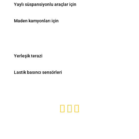
Yaylı süspansiyonlu araçlar için
Maden kamyonları için
Ürünler
Yerleşik terazi
Lastik basıncı sensörleri
Abone ol ve güncelde kal



Web sitesi gizlilik politikası