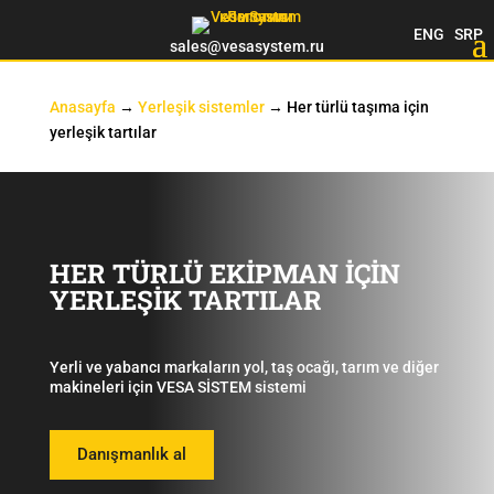
ENG
SRP
sales@vesasystem.ru
Anasayfa
→
Yerleşik sistemler
→
Her türlü taşıma için
yerleşik tartılar
HER TÜRLÜ EKİPMAN İÇİN
YERLEŞİK TARTILAR
Yerli ve yabancı markaların yol, taş ocağı, tarım ve diğer
makineleri için VESA SİSTEM sistemi
Danışmanlık al