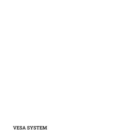
HAZNE YÜKLEYİCİ
ÇEKME YÜKLEYİCİ
SİLAJ
EKSKAVATÖR
VESA SYSTEM